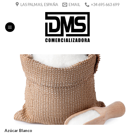
Skip
LAS PALMAS, ESPAÑA
EMAIL
+34 695 663 699
to
content
Azúcar Blanco